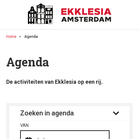
Home
Agenda
Agenda
De activiteiten van Ekklesia op een rij.
Zoeken in agenda
VAN