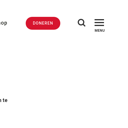
hop
DONEREN
MENU
n te