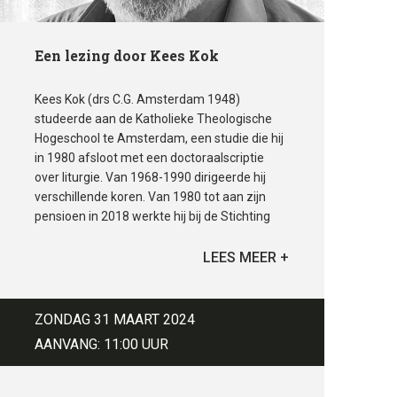
Een lezing door Kees Kok
Kees Kok (drs C.G. Amsterdam 1948)
studeerde aan de Katholieke Theologische
Hogeschool te Amsterdam, een studie die hij
in 1980 afsloot met een doctoraalscriptie
over liturgie. Van 1968-1990 dirigeerde hij
verschillende koren. Van 1980 tot aan zijn
pensioen in 2018 werkte hij bij de Stichting
Leerhuis & Liturgie en de Amsterdamse
Studentenekklesia (nu Ekklesia Amsterdam)
intensief samen met Huub Oosterhuis, wiens
werk hij via lezingen en lieddagen
verspreidde, promootte en in het Duits
ZONDAG 31 MAART 2024
vertaalde. Naast vele preken en artikelen
AANVANG: 11:00 UUR
schreef hij boeken over liturgie, over de
liturgische poëzie van Oosterhuis en
vertaalde en publiceerde hij Joodse poëzie.