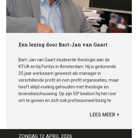
Een lezing door Bart-Jan van Gaart
Bart-Jan van Gaart studeerde theologie aan de
KTUA en bij Fontys in Amsterdam. Hij is gedurende
25 jaar werkzaam geweest als manager in
verschillende profit en non-profit organisaties, maar
heeft altijd voeling gehouden met theologie en
e
levensbeschouwing. Op zijn 55
besloot hij het roer
om te gooien en zich ook professioneel bezig te
gaan houden met de theologie. Bart-Jan is
werkzaam als docent en geeft het vak
Levensbeschouwing aan leerlingen in het VWO.
Daarnaast is hij voorganger in de liturgie op diverse
plaatsen waaronder Ekklesia Amsterdam en een
ZONDAG 12 APRIL 2026