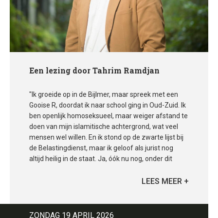
Een lezing door Tahrim Ramdjan
"Ik groeide op in de Bijlmer, maar spreek met een
Gooise R, doordat ik naar school ging in Oud-Zuid. Ik
ben openlijk homoseksueel, maar weiger afstand te
doen van mijn islamitische achtergrond, wat veel
mensen wel willen. En ik stond op de zwarte lijst bij
de Belastingdienst, maar ik geloof als jurist nog
altijd heilig in de staat. Ja, óók nu nog, onder dit
kabinet. Al die dingen kunnen naast elkaar bestaan".
Hij vertelt graag verhalen – in vele tekstvormen.
Soms zijn eigen, vaak andermans.
Foto Merlijn
Doomernik
ZONDAG 19 APRIL 2026