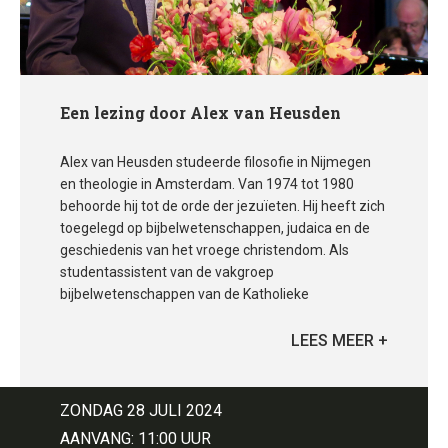
Een lezing door Alex van Heusden
Alex van Heusden studeerde filosofie in Nijmegen
en theologie in Amsterdam. Van 1974 tot 1980
behoorde hij tot de orde der jezuïeten. Hij heeft zich
toegelegd op bijbelwetenschappen, judaica en de
geschiedenis van het vroege christendom. Als
studentassistent van de vakgroep
bijbelwetenschappen van de Katholieke
Theologische Universiteit Amsterdam vond hij
leermeesters in de nieuwtestamentici Ben
Hemelsoet en Wim Weren. Rabbijn Yehuda
Aschkenasy was de eerste die hem wegwijs
maakte in oude rabbijnse en andere joodse
ZONDAG 28 JULI 2024
bronnen. Politieke bijbellezing leerde hij
AANVANG: 11:00 UUR