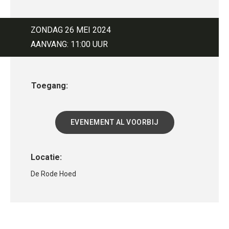
migranten in Amsterdam en zo is Afrika ineens
weer heel dichtbij. Intussen blijft ze als spreker
optreden op verschillende plekken, waaronder -
ZONDAG 26 MEI 2024
uiteraard! - de Ekklesia.
AANVANG: 11:00 UUR
Toegang:
EVENEMENT AL VOORBIJ
Locatie:
De Rode Hoed