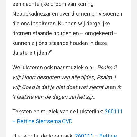
een nachtelijke droom van koning
Neboekadnezar en over dromen en visioenen
die ons inspireren. Kunnen wij dergelijke
dromen staande houden en – omgekeerd –
kunnen zij óns staande houden in deze
duistere tijden?”
We luisteren ook naar muziek o.a.:
Psalm 2
vrij: Hoort despoten van alle tijden, Psalm 1
vrij: Goed is dat je niet doet wat slecht is
en
ïn
’t laatste van de dagen zal het zijn.
Teksten en muziek van de Luisterlink:
260111
– Bettine Siertsema OVD
Hier vindt u de toespraak:
260111 – Bettine