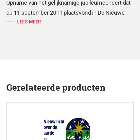
Opname van het gelijknamige jubileumconcert dat
op 11 september 2011 plaatsvond in De Nieuwe
Liefde: 25 door Antoine Oomen uitgekozen liederen
LEES MEER
uit zijn 40-jarige samenwerking met Huub
Oosterhuis, en één gekozen door Oosterhuis zelf.
In het tekstboekje dat bij de dubbel-cd zit, staat ook
een essay van Franz Straatman over ‘Het Beste van
Oomen’. ‘Antoine Oomen … bewijst al jaren dat het
Nederlands zich prima in muziek laat vangen. Hij
Gerelateerde producten
bezorgt je het juichende gevoel: wat zingt
Nederlands toch heerlijk.’