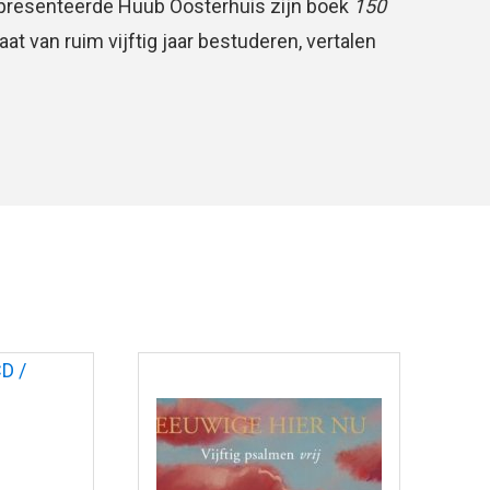
presenteerde Huub Oosterhuis zijn boek
150
taat van ruim vijftig jaar bestuderen, vertalen
 oeroude joodse gebeden. Al snel kwam in
 sopraan Helena Biemond een
tot stand waarin Huub Oosterhuis
na Biemond psalmen vrij zingt onder
anist Henri Heuvelmans. Dit programma is
1 op vele plekken in Nederland en
erd. Na afloop van deze uitvoeringen kwam
aag naar een opname van dit programma.
aarop vijftien psalmen vrij gezongen en
 gesproken worden, met als toegift het
mij droeg’. De liederen en gesproken teksten
e luisteren, maar ook bruikbaar in