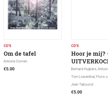
groepsverband, lit
verstilling, om me
De liederen van dez
CD'S
CD'S
Om de tafel
Hoor je mij? 
UITVERKOC
Antoine Oomen
€
5.00
Bernard Huijbers, Antoi
Tom Löwenthal, Floris va
Jean Tabourot
€
5.00