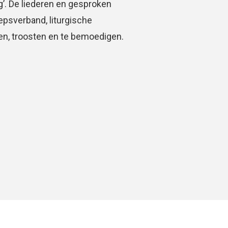
g’. De liederen en gesproken
oepsverband, liturgische
ren, troosten en te bemoedigen.