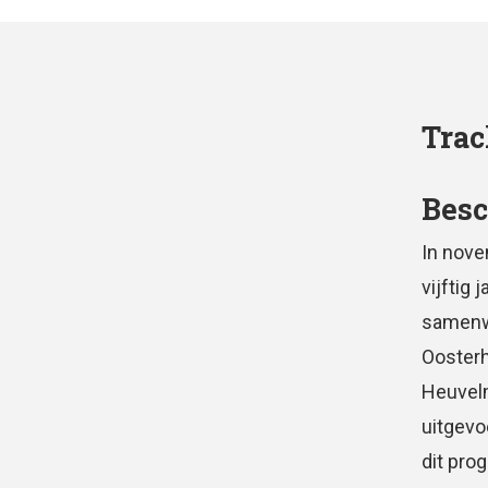
Trac
Besc
In nove
vijftig
samenw
Oosterh
Heuvelm
uitgevo
dit pro