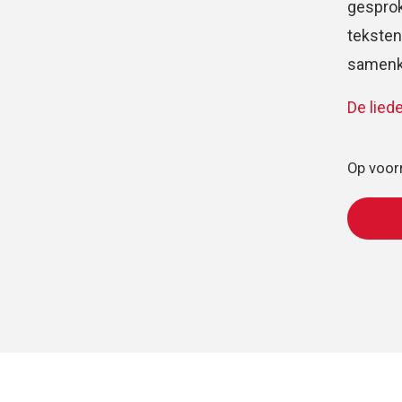
gesprok
teksten
samenko
De lied
Op voor
TOE