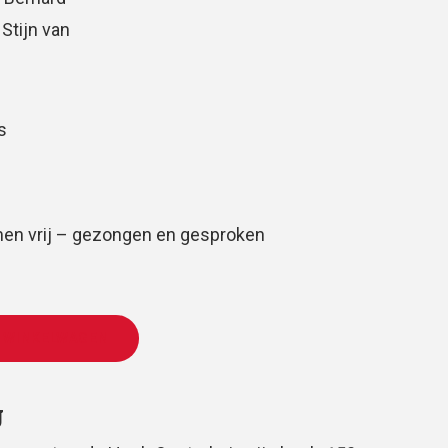
 Stijn van
s
men vrij – gezongen en gesproken
 WINKELWAGEN
g