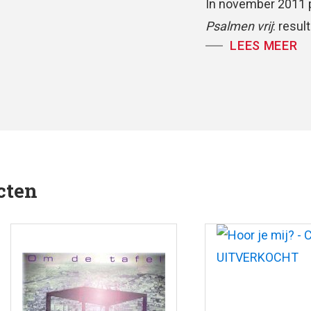
In november 2011 
Psalmen vrij
: resul
LEES MEER
en hertalen van de
samenwerking met
psalmenprogramma 
voordraagt en Hele
begeleiding van pi
sinds november 201
Vlaanderen uitgevo
cten
steeds vaker de vr
Vandaar deze cd, w
negen psalmen vrij
geliefde lied ‘Die 
zijn mooi om naar t