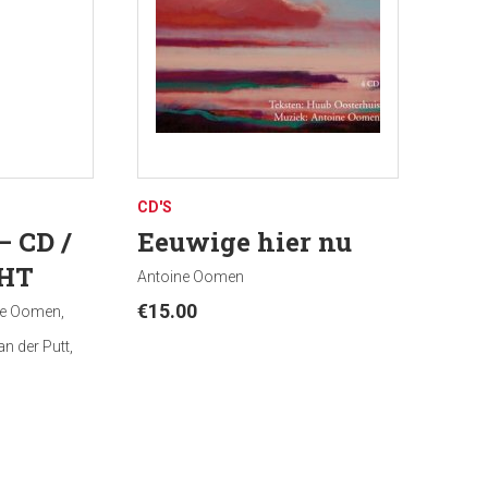
urgische samenkomsten, ter meditatie,
nsen te inspireren, troosten en te bemoedigen.
e cd zijn ook verkrijgbaar via iTunes »
CD'S
– CD /
Eeuwige hier nu
HT
Antoine Oomen
€
15.00
ne Oomen,
n der Putt,