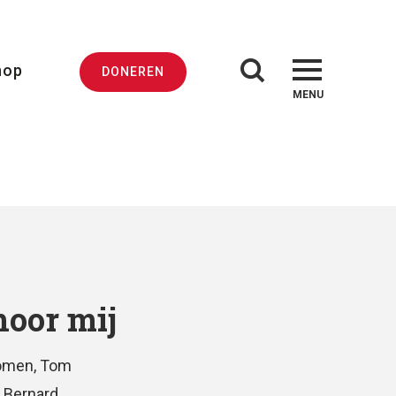
hop
DONEREN
MENU
hoor mij
omen, Tom
 Bernard