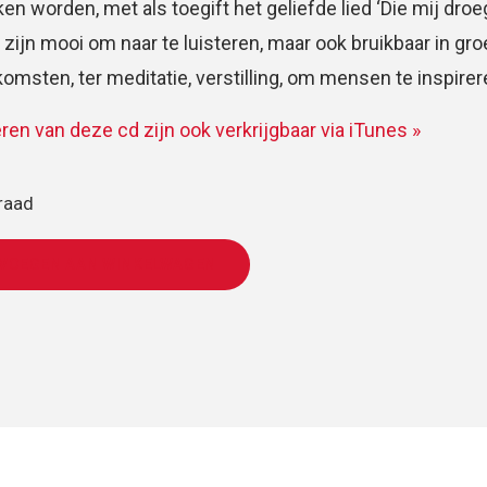
en worden, met als toegift het geliefde lied ‘Die mij droe
 zijn mooi om naar te luisteren, maar ook bruikbaar in gr
msten, ter meditatie, verstilling, om mensen te inspire
eren van deze cd zijn ook verkrijgbaar via iTunes »
raad
VOEGEN AAN WINKELWAGEN