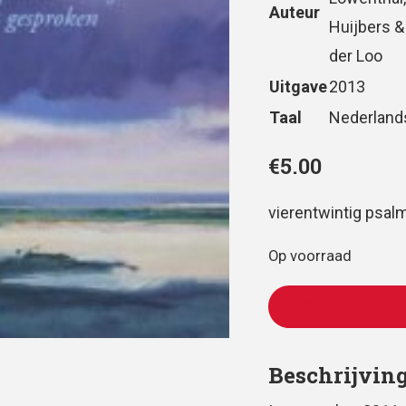
Auteur
Huijbers &
der Loo
Uitgave
2013
Taal
Nederland
€
5.00
vierentwintig psal
Op voorraad
TOEVOEGEN AAN
Beschrijvin