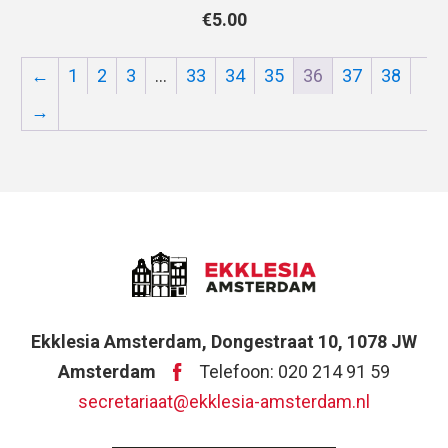
€
5.00
←
1
2
3
…
33
34
35
36
37
38
→
Ekklesia Amsterdam, Dongestraat 10, 1078 JW
Amsterdam
Telefoon: 020 214 91 59
secretariaat@ekklesia-amsterdam.nl