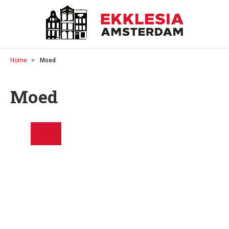
Home
Moed
Moed