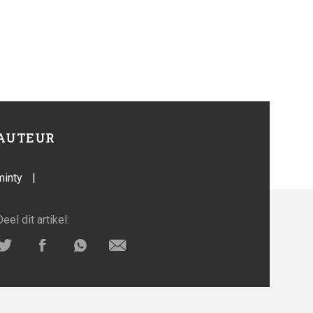
AUTEUR
minty
|
Deel dit artikel: