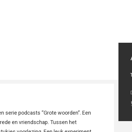
n serie podcasts “Grote woorden”. Een
vrede en vriendschap. Tussen het
tukjes voorlezing. Een leuk experiment