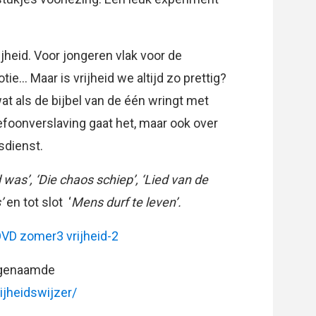
jheid. Voor jongeren vlak voor de
e… Maar is vrijheid we altijd zo prettig?
 wat als de bijbel van de één wringt met
efoonverslaving gaat het, maar ook over
sdienst.
d was’, ‘Die chaos schiep’, ‘Lied van de
s’
en tot slot ‘
Mens durf te leven’.
VD zomer3 vrijheid-2
zogenaamde
ijheidswijzer/