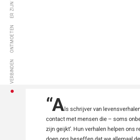
ONTMOETEN
VERBINDEN
“A
ls schrijver van levensverhalen
contact met mensen die – soms onbewu
zijn geijkt’. Hun verhalen helpen ons r
doen ons beseffen dat we allemaal de