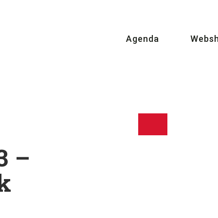
Agenda
Webs
3 –
k