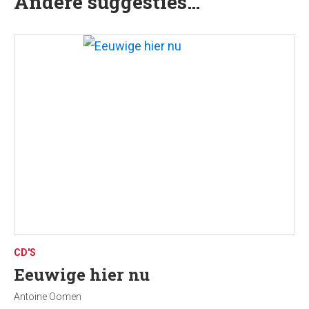
Andere suggesties…
In gesproken vorm te beluisteren op de cd
Hier nu
hoor mij
, track 23.
CD'S
Eeuwige hier nu
Antoine Oomen