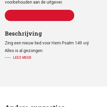
voorbehouden aan de uitgever.
TOEVOEGEN AAN WINKELWAGEN
Beschrijving
Zing een nieuw lied voor Hem Psalm 149
vrij
Alles is al gezongen
voor solo, vierstemmig gemengd koor, gemeente
LEES MEER
en piano
partituur, koorpartij en volkspartij
tekst: Huub Oosterhuis
muziek: Antoine Oomen