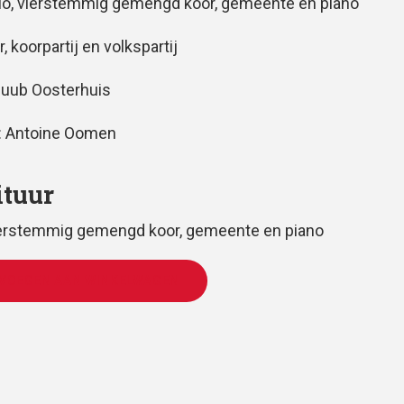
lo, vierstemmig gemengd koor, gemeente en piano
r, koorpartij en volkspartij
Huub Oosterhuis
: Antoine Oomen
ituur
ierstemmig gemengd koor, gemeente en piano
VOEGEN AAN WINKELWAGEN