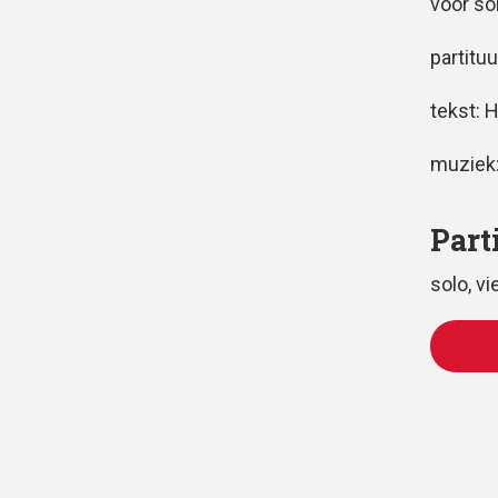
voor so
partituu
tekst: 
muziek
Part
solo, v
TOE