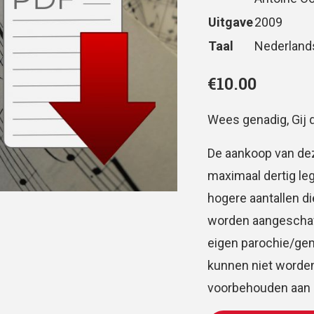
Uitgave
2009
Taal
Nederland
€
10.00
Wees genadig, Gij d
De aankoop van dez
maximaal dertig le
hogere aantallen d
worden aangeschaft.
eigen parochie/ge
kunnen niet worden
voorbehouden aan d