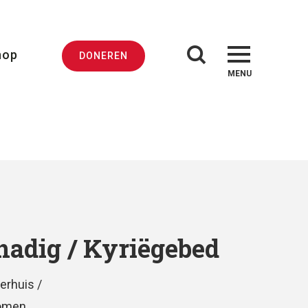
hop
DONEREN
MENU
adig / Kyriëgebed
erhuis /
Oomen