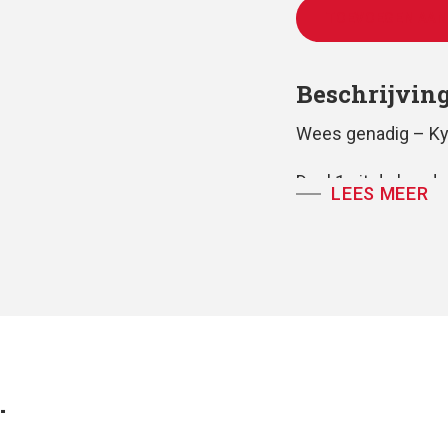
TOEVOEGEN AAN
Beschrijvin
Wees genadig – Ky
Deel 1 uit de bunde
LEES MEER
voor solo, vierst
partituur, koorpartij
tekst: Huub Ooster
muziek: Antoine 
…