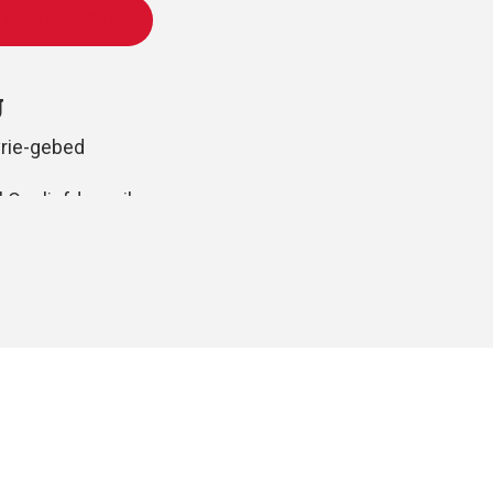
 WINKELWAGEN
g
rie-gebed
l Om liefdes wil
emmig gemengd koor, gemeente en piano
 en volkspartij
huis
Oomen