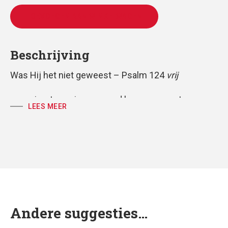
TOEVOEGEN AAN WINKELWAGEN
Beschrijving
Was Hij het niet geweest – Psalm 124
vrij
voor vierstemmig gemengd koor, gemeente en
LEES MEER
piano
partituur, koorpartijen volkspartij
tekst: Huub Oosterhuis
muziek: Antoine Oomen
Andere suggesties…