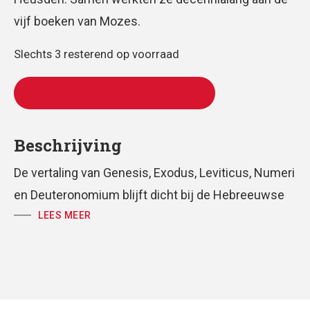
vijf boeken van Mozes.
Slechts 3 resterend op voorraad
TOEVOEGEN AAN WINKELWAGEN
Beschrijving
De vertaling van Genesis, Exodus, Leviticus, Numeri
en Deuteronomium blijft dicht bij de Hebreeuwse
brontekst. Ze weerspiegelt de literaire kracht van
LEES MEER
het origineel; de epische stijl en poëtische
fijnzinnigheid blijven zoveel mogelijk zichtbaar.
Gemaakt om voor te lezen. Hun vakmanschap en
jarenlange toewijding resulteren in klinkend