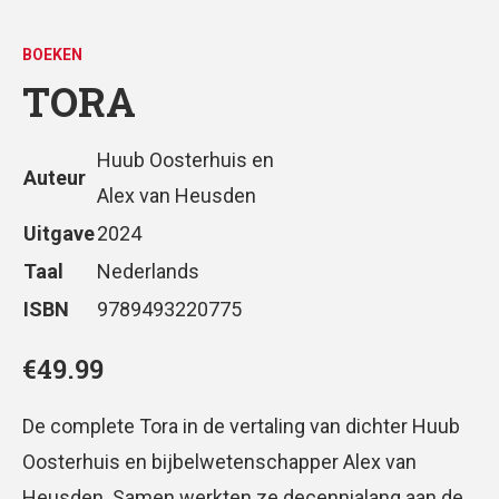
BOEKEN
TORA
Huub Oosterhuis en
Auteur
Alex van Heusden
Uitgave
2024
Taal
Nederlands
ISBN
9789493220775
€
49.99
De complete Tora in de vertaling van dichter Huub
Oosterhuis en bijbelwetenschapper Alex van
Heusden. Samen werkten ze decennialang aan de