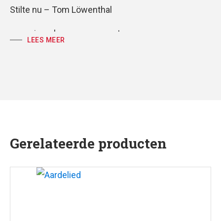
Stilte nu – Tom Löwenthal
voor piano, koor en gemeente
LEES MEER
partituur, koor- en volkspartij
tekst: Huub Oosterhuis
muziek: Tom Löwenthal
Gerelateerde producten