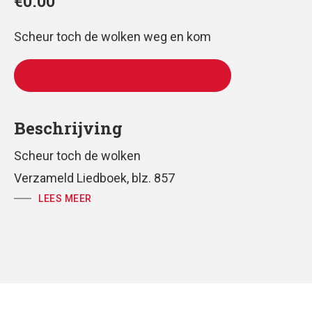
€
0.00
Scheur toch de wolken weg en kom
TE KOOP VIA WWW.KERKMUZIEK.NL
Beschrijving
Scheur toch de wolken
Verzameld Liedboek, blz. 857
Jesaja 64:1
LEES MEER
Arr.
Nooit meer zonder reisgenoot
, manuscript Tom
Löwenthal.