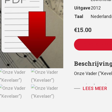
Uitgave
2012
Taal
Nederland
€
15.00
TOEVOEGEN AAN
Beschrijvin
Onze Vader (“Kevel
voor vierstemmig 
LEES MEER
partituur, koor- en 
tekst: Huub Ooster