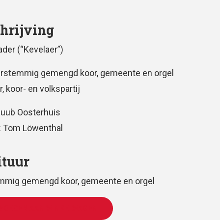
hrijving
der (“Kevelaer”)
erstemmig gemengd koor, gemeente en orgel
r, koor- en volkspartij
Huub Oosterhuis
: Tom Löwenthal
ituur
emmig gemengd koor, gemeente en orgel
VOEGEN AAN WINKELWAGEN