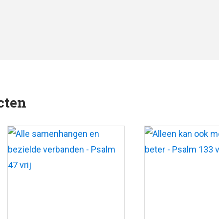
muziek: Tom Löwe
cten