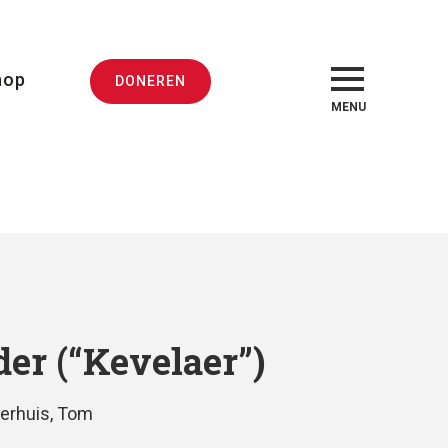
hop
DONEREN
MENU
er (“Kevelaer”)
erhuis, Tom