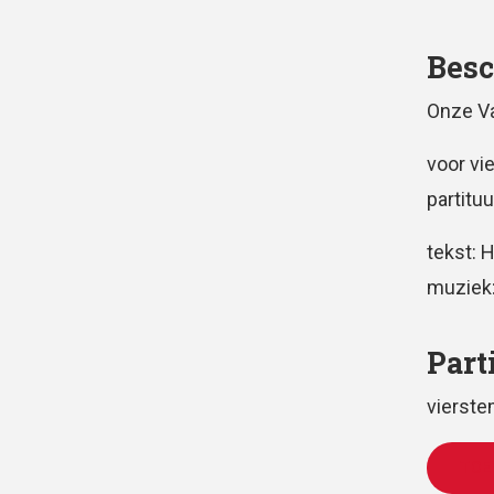
Besc
Onze Va
voor vi
partituu
tekst: 
muziek
Part
vierst
TOE