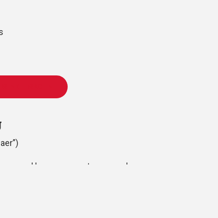
s
 WINKELWAGEN
g
aer”)
gemengd koor, gemeente en orgel
volkspartij
huis