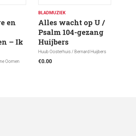
BLADMUZIEK
re en
Alles wacht op U /
Psalm 104-gezang
en – Ik
Huijbers
Huub Oosterhuis / Bernard Huijbers
€
0.00
oine Oomen