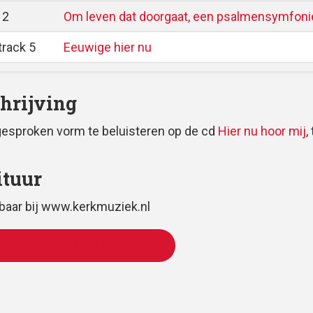
 2
Om leven dat doorgaat, een psalmensymfoni
track 5
Eeuwige hier nu
hrijving
gesproken vorm te beluisteren op de cd
Hier nu hoor mij
,
ituur
gbaar bij www.kerkmuziek.nl
KOOP VIA WWW.KERKMUZIEK.NL