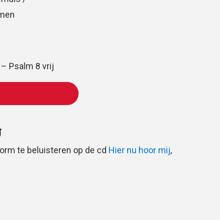
omen
 Psalm 8 vrij
W.KERKMUZIEK.NL
g
orm te beluisteren op de cd
Hier nu hoor mij
,