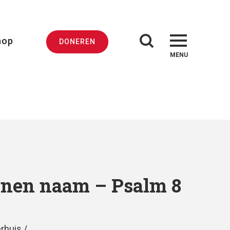
hop
DONEREN
MENU
nen naam – Psalm 8
rhuis /