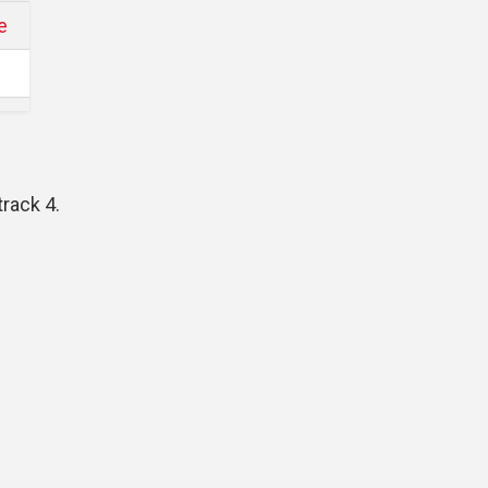
e
 track 4.