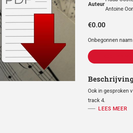
Auteur
Antoine O
€
0.00
Onbegonnen naam –
TE KOOP VIA WW
Beschrijvin
Ook in gesproken v
track 4.
LEES MEER