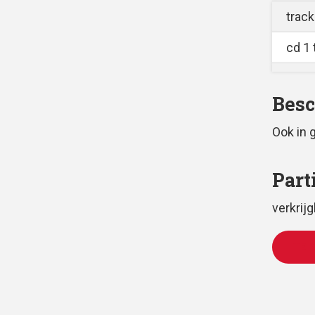
track
cd 1 
Besc
Ook in 
Part
verkrij
TE 