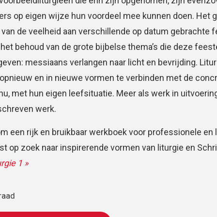
 voorbeeldliturgieën die erin zijn opgenomen, zijn evenz
ers op eigen wijze hun voordeel mee kunnen doen. Het ga
van de veelheid aan verschillende op datum gebrachte fees
het behoud van de grote bijbelse thema’s die deze fee
even: messiaans verlangen naar licht en bevrijding. Litu
opnieuw en in nieuwe vormen te verbinden met de conc
 nu, met hun eigen leefsituatie. Meer als werk in uitvoerin
schreven werk.
 een rijk en bruikbaar werkboek voor professionele en l
st op zoek naar inspirerende vormen van liturgie en Schri
urgie 1
»
raad