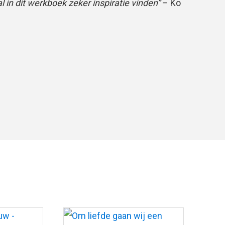
al in dit werkboek zeker inspiratie vinden”
– Ko
, november 2014
deel uit de reeks Werkboeken met materiaal
rediking, ontstaan in de Amsterdamse
 (sinds 2015:
Ekklesia Amsterdam
). Dit deel
 liturgie en Schriftuitleg in de periode van het
dvent en Kersttijd heet.
turgieën die erin zijn opgenomen, zijn
ies waar de gebruikers op eigen wijze hun
n doen. Het gaat niet zozeer om het in ere
heid aan verschillende op datum gebrachte
kelijk jaar, als wel om het behoud van de grote
ie deze feesten hebben bewaard en