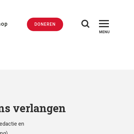
hop
DONEREN
MENU
ns verlangen
edactie en
ing)