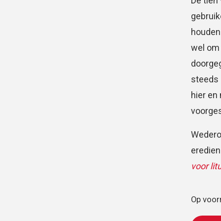
De tien
gebruik
houden 
wel om 
doorgeg
steeds 
hier en
voorge
Wederom
eredien
voor lit
Op voor