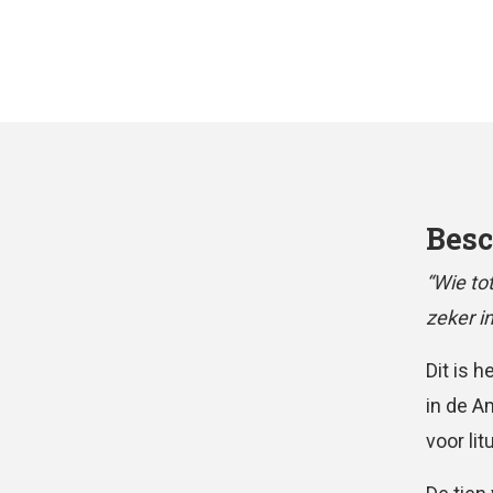
Besc
“Wie to
zeker in
Dit is 
in de A
voor lit