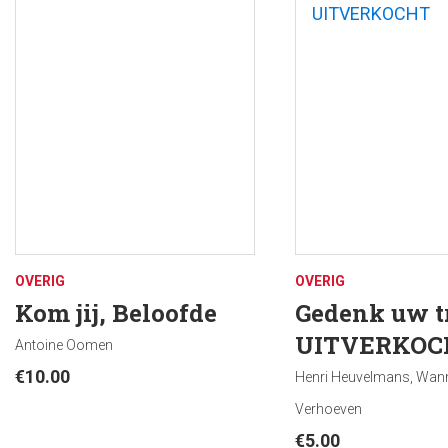
doorgegeven: messi
Liturgie is de pog
nieuwe vormen te 
mensen hier en nu, 
uitvoering, dan al
Wederom een rijk e
lekenvoorgangers in
inspirerende vormen
Werkboek voor litur
OVERIG
OVERIG
Kom jij, Beloofde
Gedenk uw t
UITVERKOC
Antoine Oomen
€
10.00
Henri Heuvelmans, Wan
Verhoeven
€
5.00