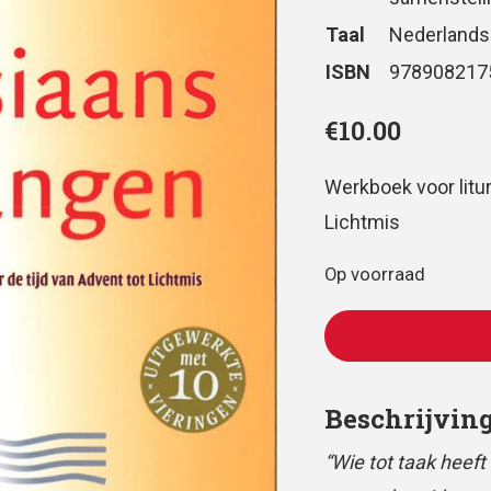
Taal
Nederlands
ISBN
978908217
€
10.00
Werkboek voor litur
Lichtmis
Op voorraad
TOEVOEGEN AAN
Beschrijvin
“Wie tot taak heef