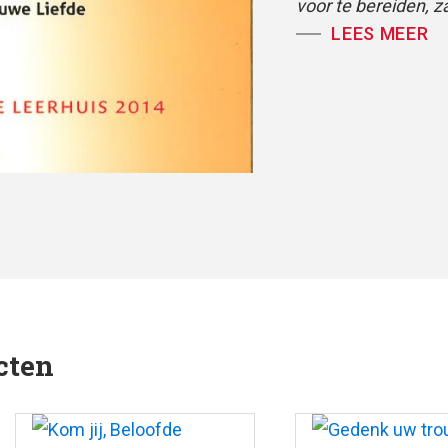
voor te bereiden, z
LEES MEER
Joosse in
Laetare
Dit is het tweede 
voor liturgie en p
Studentenekklesia
biedt materiaal voor
kerkelijk jaar die A
De tien voorbeeldli
evenzovele suggest
voordeel mee kunne
houden van de veel
cten
feesten van het ker
bijbelse thema’s d