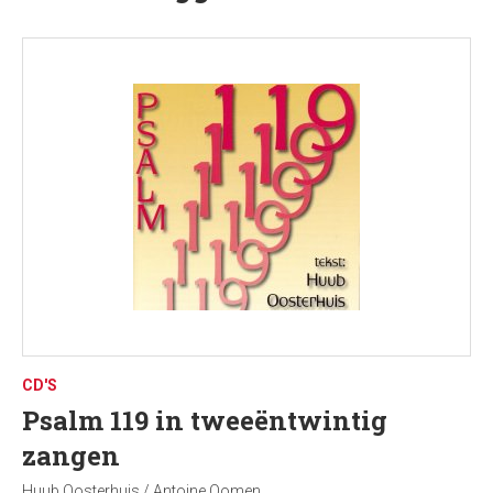
CD'S
Psalm 119 in tweeëntwintig
zangen
Huub Oosterhuis / Antoine Oomen