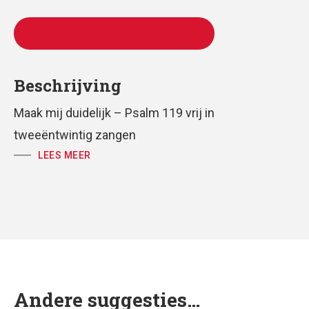
TOEVOEGEN AAN WINKELWAGEN
Beschrijving
Maak mij duidelijk – Psalm 119 vrij in
tweeëntwintig zangen
LEES MEER
zang 5: vers 33-40
voor meerstemmig mannenkoor en piano
partituur en koorpartij
tekst: Huub Oosterhuis
Andere suggesties…
muziek: Antoine Oomen