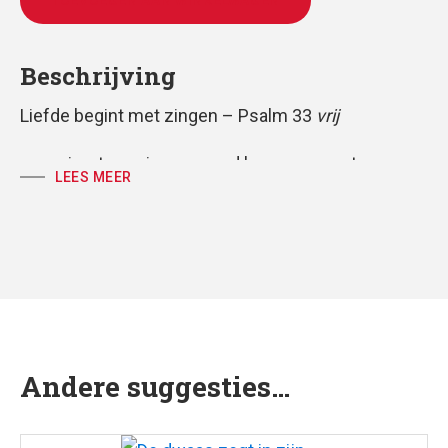
TOEVOEGEN AAN WINKELWAGEN
Beschrijving
Liefde begint met zingen – Psalm 33
vrij
voor vierstemmig gemengd koor, gemeente en
LEES MEER
piano
partituur, koorpartijen volkspartij
tekst: Huub Oosterhuis
muziek: Antoine Oomen
Andere suggesties…