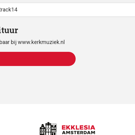
track14
ituur
gbaar bij www.kerkmuziek.nl
KOOP VIA WWW.KERKMUZIEK.NL