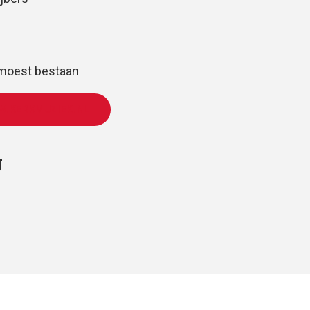
 moest bestaan
W.KERKMUZIEK.NL
g