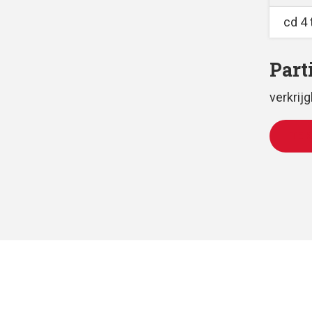
cd 4 
Part
verkrij
TE 