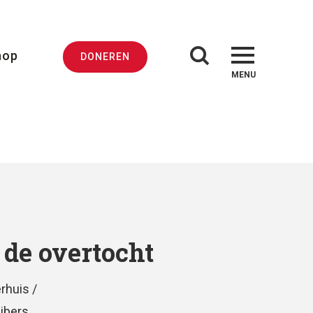
hop
DONEREN
MENU
 de overtocht
rhuis /
jbers