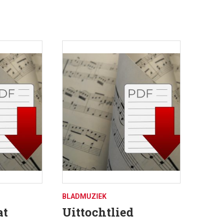
BLADMUZIEK
at
Uittochtlied