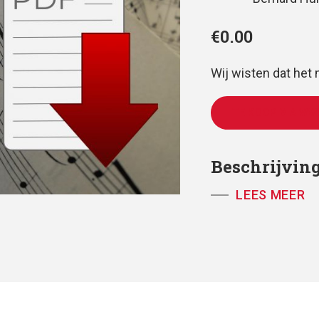
€
0.00
Wij wisten dat het
TE KOOP VIA WW
Beschrijvin
LEES MEER