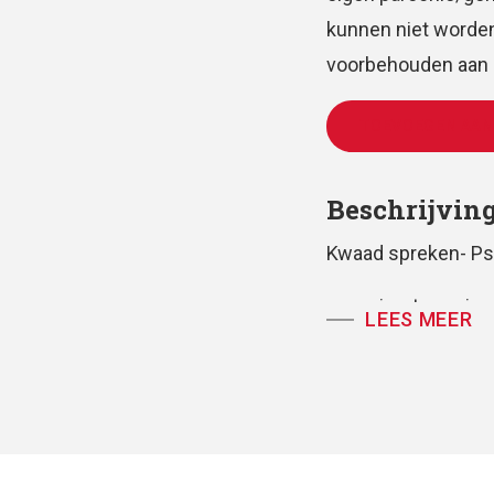
kunnen niet worden
voorbehouden aan d
TOEVOEGEN AAN
Beschrijvin
Kwaad spreken- P
voor vierstemmig 
LEES MEER
partituur, koorparti
tekst: Huub Ooster
muziek: Antoine 