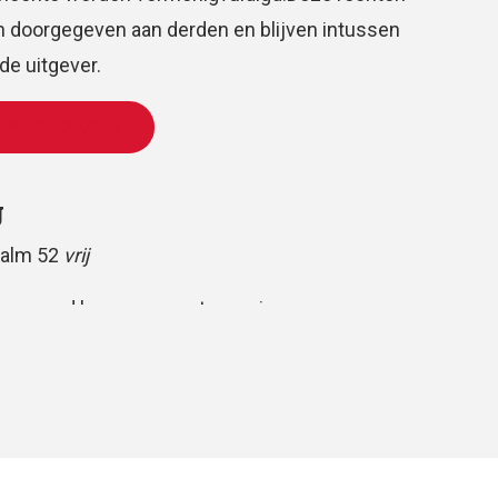
 doorgegeven aan derden en blijven intussen
e uitgever.
 WINKELWAGEN
g
salm 52
vrij
gemengd koor, gemeente en piano
jen volkspartij
huis
Oomen