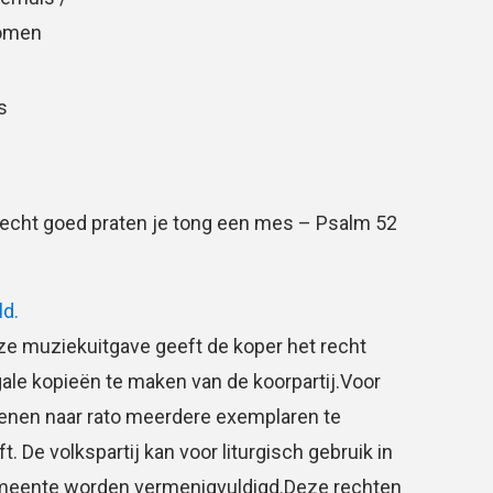
Oomen
s
echt goed praten je tong een mes – Psalm 52
ld.
e muziekuitgave geeft de koper het recht
gale kopieën te maken van de koorpartij.Voor
ienen naar rato meerdere exemplaren te
 De volkspartij kan voor liturgisch gebruik in
meente worden vermenigvuldigd.Deze rechten