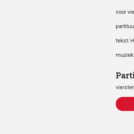
voor vi
partituu
tekst: 
muziek
Part
vierst
TOE