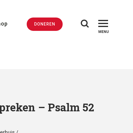
hop
DONEREN
MENU
preken – Psalm 52
erhuis /