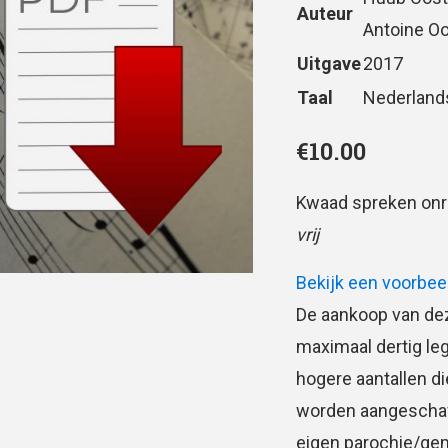
Auteur
Antoine 
Uitgave
2017
Taal
Nederland
€
10.00
Kwaad spreken onr
vrij
Bekijk een voorbee
De aankoop van dez
maximaal dertig le
hogere aantallen d
worden aangeschaft.
eigen parochie/ge