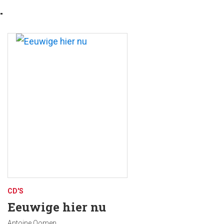
…
CD'S
Eeuwige hier nu
Antoine Oomen