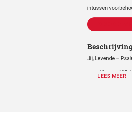
intussen voorbehou
TOEVOEGEN AAN
Beschrijvin
Jij, Levende – Psa
zang18: vers 137-
LEES MEER
voor vierstemmig 
partituur, koorpartij
tekst: Huub Ooster
muziek: Antoine 