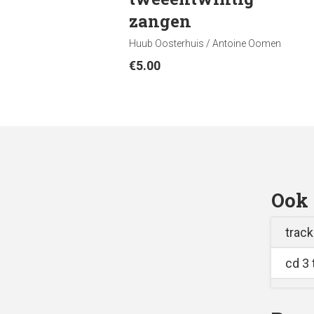
zangen
Huub Oosterhuis / Antoine Oomen
€
5.00
Ook 
track
cd 3 