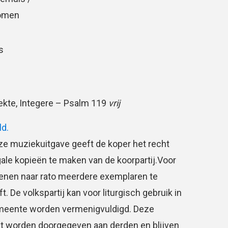
Oomen
s
rekte, Integere – Psalm 119
vrij
ld.
e muziekuitgave geeft de koper het recht
gale kopieën te maken van de koorpartij.Voor
ienen naar rato meerdere exemplaren te
 De volkspartij kan voor liturgisch gebruik in
meente worden vermenigvuldigd. Deze
t worden doorgegeven aan derden en blijven