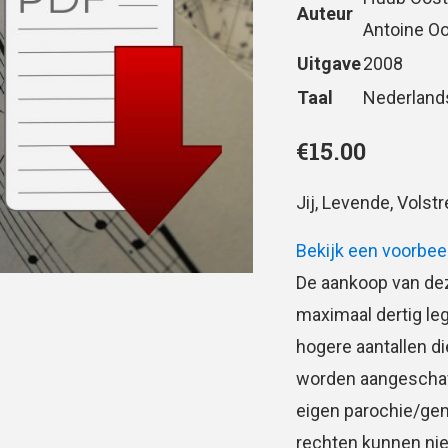
Auteur
Antoine 
Uitgave
2008
Taal
Nederland
€
15.00
Jij, Levende, Volst
Bekijk een voorbee
De aankoop van dez
maximaal dertig le
hogere aantallen d
worden aangeschaft.
eigen parochie/ge
rechten kunnen nie