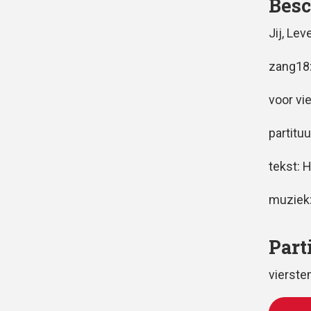
Besc
Jij, Le
zang18:
voor vi
partituu
tekst: 
muziek
Part
vierst