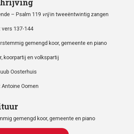
hrijving
vende – Psalm 119
vrij
in tweeëntwintig zangen
 vers 137-144
erstemmig gemengd koor, gemeente en piano
r, koorpartij en volkspartij
Huub Oosterhuis
: Antoine Oomen
ituur
emmig gemengd koor, gemeente en piano