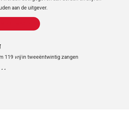
den aan de uitgever.
 WINKELWAGEN
g
lm 119
vrij
in tweeëntwintig zangen
144
gemengd koor, gemeente en piano
 en volkspartij
huis
Oomen