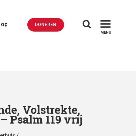
hop
DONEREN
MENU
nde, Volstrekte,
 – Psalm 119 vrij
erhuis /