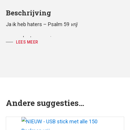
Beschrijving
Ja ik heb haters – Psalm 59
vrij
voor solostem en piano
LEES MEER
partituur
tekst: Huub Oosterhuis
muziek: Antoine Oomen
Andere suggesties…