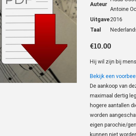
Auteur
Antoine 
Uitgave
2016
Taal
Nederland
€
10.00
Hij wil zijn bij m
Bekijk een voorbee
De aankoop van dez
maximaal dertig le
hogere aantallen d
worden aangeschaft.
eigen parochie/ge
kunnen niet worden