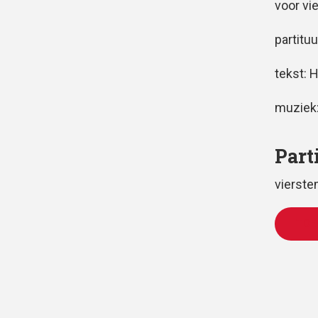
voor vi
partituu
tekst: 
muziek
Part
vierst
TOE