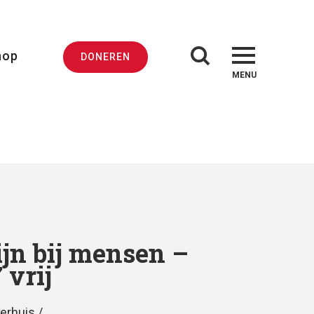
hop
DONEREN
MENU
ijn bij mensen –
 vrij
erhuis /