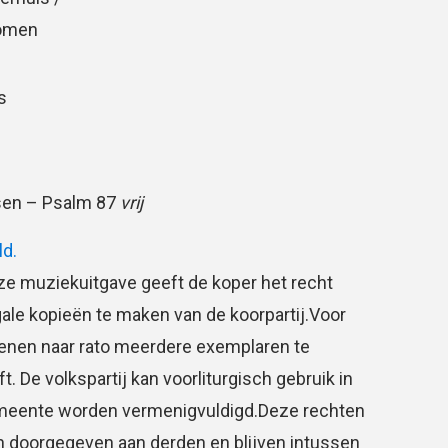
Oomen
s
ensen – Psalm 87
vrij
ld.
e muziekuitgave geeft de koper het recht
gale kopieën te maken van de koorpartij.Voor
ienen naar rato meerdere exemplaren te
 De volkspartij kan voorliturgisch gebruik in
meente worden vermenigvuldigd.Deze rechten
 doorgegeven aan derden en blijven intussen