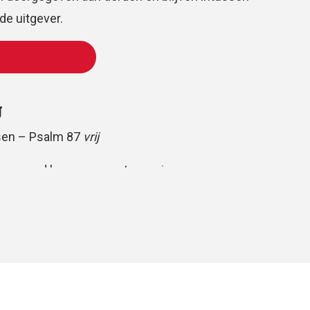
e uitgever.
 WINKELWAGEN
g
ensen – Psalm 87
vrij
gemengd koor, gemeente en piano
 en volkspartij
huis
Oomen