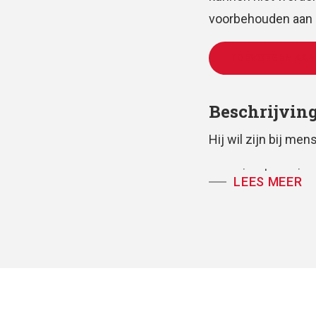
voorbehouden aan d
TOEVOEGEN AAN
Beschrijvin
Hij wil zijn bij m
voor vierstemmig 
LEES MEER
partituur, koorpartij
tekst: Huub Ooster
muziek: Antoine 