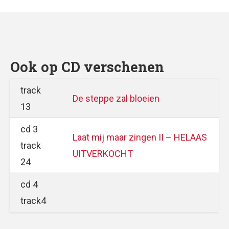
Ook op CD verschenen
track
De steppe zal bloeien
13
cd 3
Laat mij maar zingen II – HELAAS
track
UITVERKOCHT
24
cd 4
track4