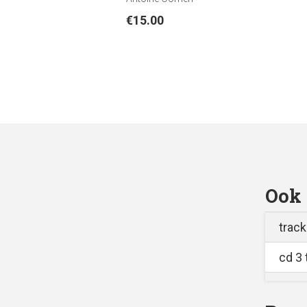
€
15.00
Ook 
track
cd 3 