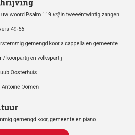
hrijving
 uw woord Psalm 119
vrij
in tweeëntwintig zangen
vers 49-56
erstemmig gemengd koor a cappella en gemeente
r / koorpartij en volkspartij
Huub Oosterhuis
: Antoine Oomen
ituur
emmig gemengd koor, gemeente en piano