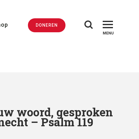
hop
DONEREN
MENU
uw woord, gesproken
necht – Psalm 119