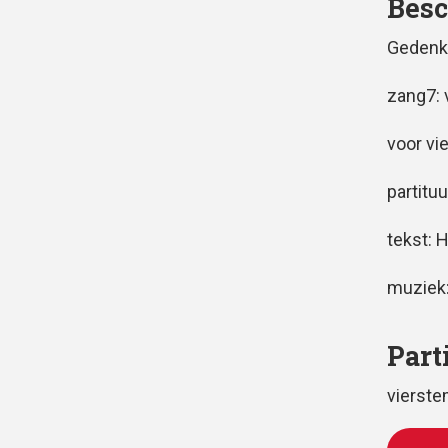
Besc
Gedenk
zang7: 
voor vi
partituu
tekst: 
muziek
Part
vierst