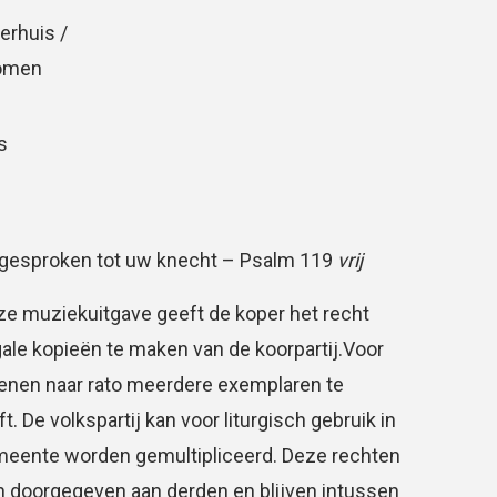
erhuis /
Oomen
s
gesproken tot uw knecht – Psalm 119
vrij
e muziekuitgave geeft de koper het recht
gale kopieën te maken van de koorpartij.Voor
ienen naar rato meerdere exemplaren te
 De volkspartij kan voor liturgisch gebruik in
meente worden gemultipliceerd. Deze rechten
 doorgegeven aan derden en blijven intussen