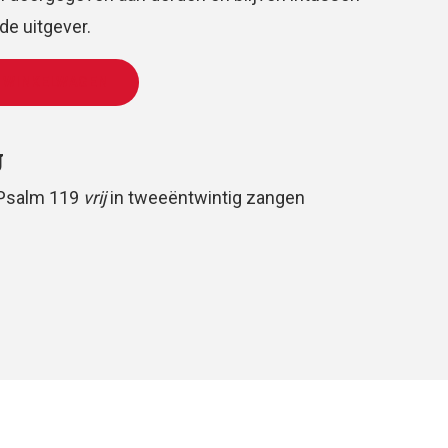
e uitgever.
 WINKELWAGEN
g
Psalm 119
vrij
in tweeëntwintig zangen
gemengd koor a cappella en gemeente
j en volkspartij
huis
Oomen