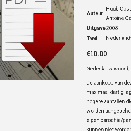
Huub Oost
Auteur
Antoine 
Uitgave
2008
Taal
Nederland
€
10.00
Gedenk uw woord, 
De aankoop van dez
maximaal dertig le
hogere aantallen d
worden aangeschaft.
eigen parochie/ge
kunnen niet worden