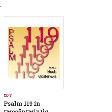
…
CD'S
Psalm 119 in
tweeëntwintig