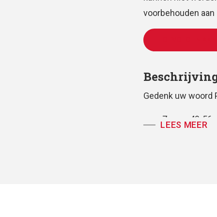
voorbehouden aan d
TOEVOEGEN AAN
Beschrijvin
Gedenk uw woord 
zang7: vers 49-56
LEES MEER
voor vierstemmig 
partituur / koorparti
tekst: Huub Ooster
muziek: Antoine 