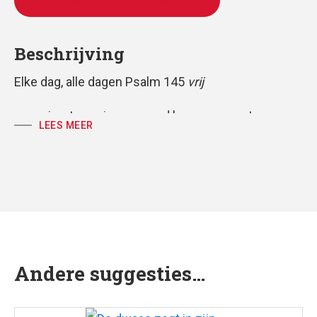
TOEVOEGEN AAN WINKELWAGEN
Beschrijving
Elke dag, alle dagen Psalm 145
vrij
voor vierstemmig gemengd koor, gemeente en
LEES MEER
piano
partituur, koorpartij en volkspartij
tekst: Huub Oosterhuis
muziek: Antoine Oomen
Andere suggesties…