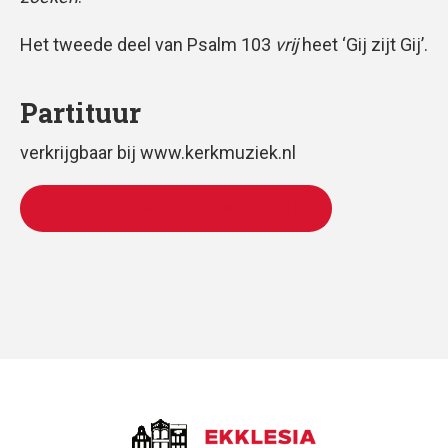
Het tweede deel van Psalm 103
vrij
heet ‘Gij zijt Gij’.
Partituur
verkrijgbaar bij www.kerkmuziek.nl
TE KOOP VIA WWW.KERKMUZIEK.NL