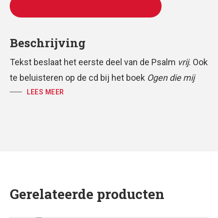
TE KOOP VIA WWW.KERKMUZIEK.NL
Beschrijving
Tekst beslaat het eerste deel van de Psalm
vrij
. Ook
te beluisteren op de cd bij het boek
Ogen die mij
zoeken
LEES MEER
.
Het tweede deel van Psalm 103
vrij
heet ‘Gij zijt Gij’.
Gerelateerde producten