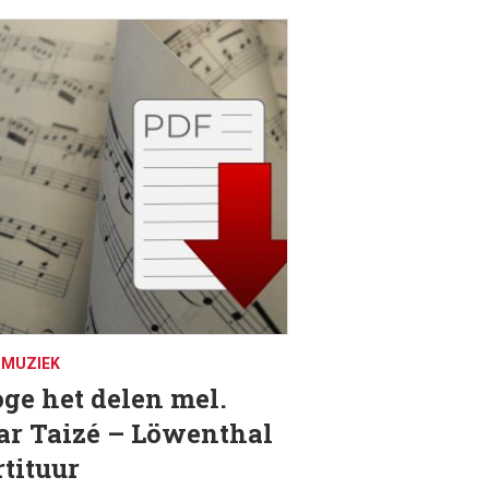
DMUZIEK
ge het delen mel.
ar Taizé – Löwenthal
rtituur