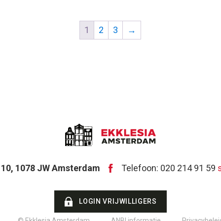
1
2
3
→
t 10, 1078 JW Amsterdam
Telefoon: 020 214 91 59
LOGIN VRIJWILLIGERS
© Ekklesia Amsterdam
ANBI informatie
Privacybelei