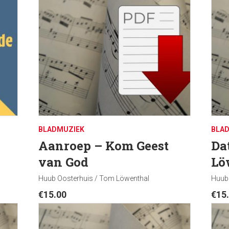
BLADMUZIEK
BLA
Aanroep – Kom Geest
Da
van God
Lö
Huub Oosterhuis / Tom Löwenthal
Huub
€
15.00
€
15