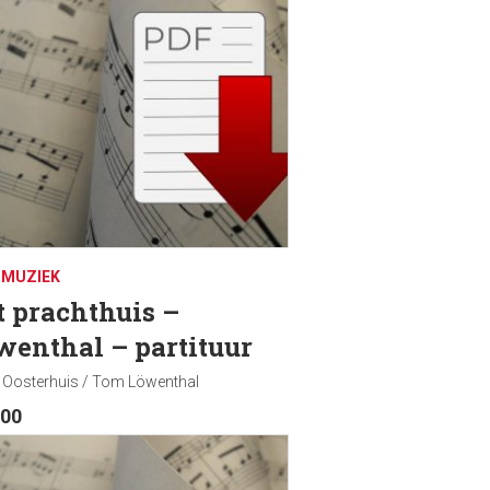
DMUZIEK
t prachthuis –
wenthal – partituur
 Oosterhuis / Tom Löwenthal
.00