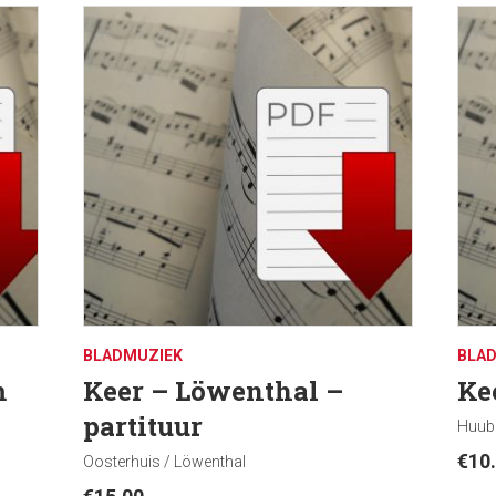
BLADMUZIEK
BLA
m
Keer – Löwenthal –
Ke
partituur
Huub
€
10
Oosterhuis / Löwenthal