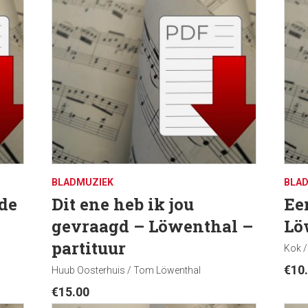
BLADMUZIEK
BLA
de
Dit ene heb ik jou
Ee
gevraagd – Löwenthal –
Lö
partituur
Kok /
€
10
Huub Oosterhuis / Tom Löwenthal
€
15.00