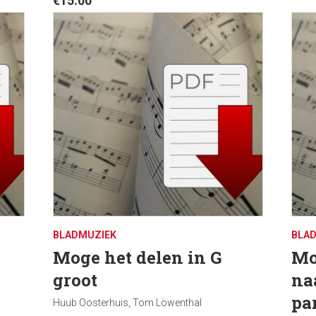
€
15.00
BLADMUZIEK
BLA
Moge het delen in G
Mo
groot
na
pa
Huub Oosterhuis, Tom Löwenthal