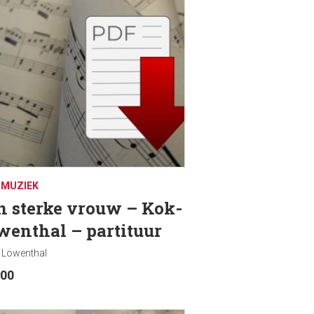
DMUZIEK
n sterke vrouw – Kok-
wenthal – partituur
 Löwenthal
.00