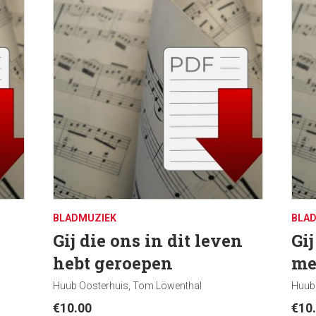
BLADMUZIEK
BLA
Gij die ons in dit leven
Gi
hebt geroepen
me
Huub Oosterhuis, Tom Löwenthal
Huub
€
10.00
€
10