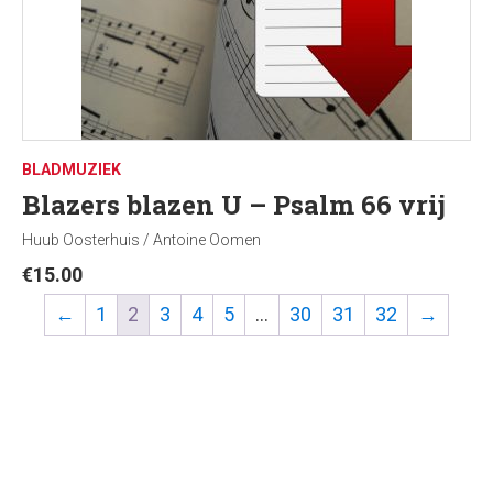
BLADMUZIEK
Blazers blazen U – Psalm 66 vrij
Huub Oosterhuis / Antoine Oomen
€
15.00
←
1
2
3
4
5
…
30
31
32
→