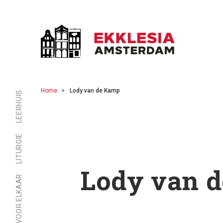
Home
Lody van de Kamp
LEERHUIS
LITURGIE
Lody van 
ER ZIJN VOOR ELKAAR